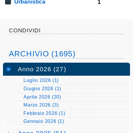
1
Urbanistica
pubblicazioni
Archivio
CONDIVIDI
Documenti
Linee
ARCHIVIO (1695)
Guida
Anno 2026 (27)
Open
Luglio 2026 (1)
Data
Giugno 2026 (1)
Aprile 2026 (20)
Marzo 2026 (3)
Febbraio 2026 (1)
Gennaio 2026 (1)