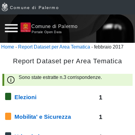
Comune di Palermo
Home
Comune di Palermo
Portale Open Data
page
Home
-
Report Dataset per Area Tematica
- febbraio 2017
News
Report Dataset per Area Tematica
Archivio
Sono state estratte n.3 corrispondenze.
Dataset
1
Elezioni
Ultimi
dataset
1
Mobilita' e Sicurezza
Report