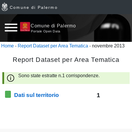
Comune di Palermo
Home
Comune di Palermo
Portale Open Data
page
Home
-
Report Dataset per Area Tematica
- novembre 2013
News
Report Dataset per Area Tematica
Archivio
Sono state estratte n.1 corrispondenze.
Dataset
1
Dati sul territorio
Ultimi
dataset
Report