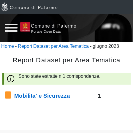
Comune di Palermo
Home
Comune di Palermo
Portale Open Data
page
Home
-
Report Dataset per Area Tematica
- giugno 2023
News
Report Dataset per Area Tematica
Archivio
Sono state estratte n.1 corrispondenze.
Dataset
1
Mobilita' e Sicurezza
Ultimi
dataset
Report