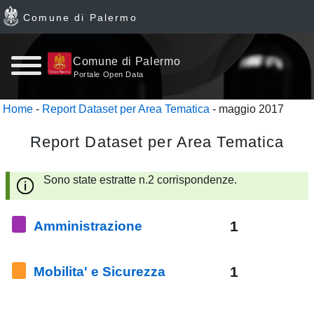
Comune di Palermo
Home
Comune di Palermo
Portale Open Data
page
Home
-
Report Dataset per Area Tematica
- maggio 2017
News
Report Dataset per Area Tematica
Archivio
Sono state estratte n.2 corrispondenze.
Dataset
1
Amministrazione
Ultimi
dataset
1
Mobilita' e Sicurezza
Report