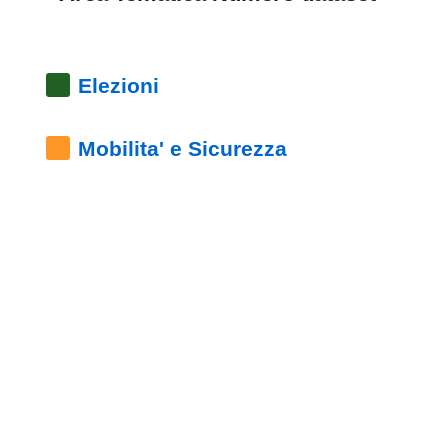
pubblicazioni
Archivio
Elezioni
Documenti
Mobilita' e Sicurezza
Linee
Guida
Open
Data