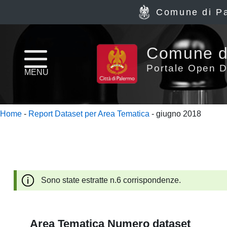
Comune di P
Home
Comune d
page
Portale Open D
MENU
News
Home
-
Report Dataset per Area Tematica
- giugno 2018
Archivio
Dataset
Ultimi
Sono state estratte n.6 corrispondenze.
dataset
Report
Area Tematica
Numero dataset