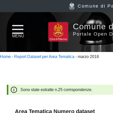
Comune di P
Home
Comune d
page
Portale Open D
MENU
News
Home
-
Report Dataset per Area Tematica
- marzo 2018
Archivio
Dataset
Ultimi
Sono state estratte n.25 corrispondenze.
dataset
Report
Area Tematica
Numero dataset