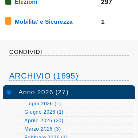
297
Elezioni
pubblicazioni
Archivio
1
Mobilita' e Sicurezza
Documenti
Linee
CONDIVIDI
Guida
ARCHIVIO (1695)
Open
Data
Anno 2026 (27)
Luglio 2026 (1)
Giugno 2026 (1)
Aprile 2026 (20)
Marzo 2026 (3)
Febbraio 2026 (1)