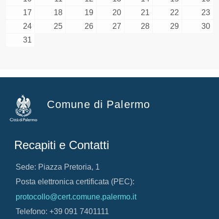
17
18
19
20
21
22
23
24
25
26
27
28
29
30
31
Comune di Palermo
Recapiti e Contatti
Sede: Piazza Pretoria, 1
Posta elettronica certificata (PEC):
protocollo@cert.comune.palermo.it
Telefono: +39 091 7401111