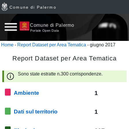
Comune di Palermo
Home
Comune di Palermo
Portale Open Data
page
Home
-
Report Dataset per Area Tematica
- giugno 2017
News
Report Dataset per Area Tematica
Archivio
Sono state estratte n.300 corrispondenze.
Dataset
1
Ambiente
Ultimi
dataset
1
Dati sul territorio
Report